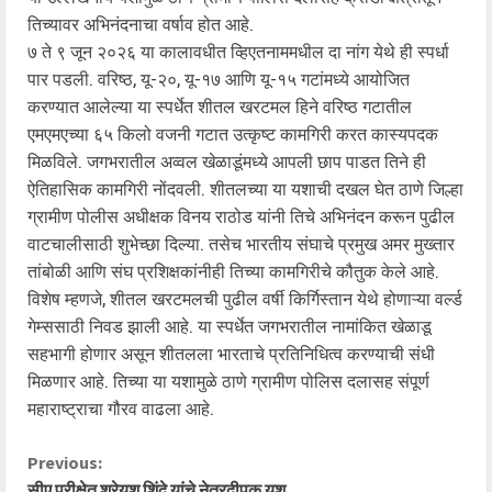
तिच्यावर अभिनंदनाचा वर्षाव होत आहे.
७ ते ९ जून २०२६ या कालावधीत व्हिएतनाममधील दा नांग येथे ही स्पर्धा
पार पडली. वरिष्ठ, यू-२०, यू-१७ आणि यू-१५ गटांमध्ये आयोजित
करण्यात आलेल्या या स्पर्धेत शीतल खरटमल हिने वरिष्ठ गटातील
एमएमएच्या ६५ किलो वजनी गटात उत्कृष्ट कामगिरी करत कास्यपदक
मिळविले. जगभरातील अव्वल खेळाडूंमध्ये आपली छाप पाडत तिने ही
ऐतिहासिक कामगिरी नोंदवली. शीतलच्या या यशाची दखल घेत ठाणे जिल्हा
ग्रामीण पोलीस अधीक्षक विनय राठोड यांनी तिचे अभिनंदन करून पुढील
वाटचालीसाठी शुभेच्छा दिल्या. तसेच भारतीय संघाचे प्रमुख अमर मुख्तार
तांबोळी आणि संघ प्रशिक्षकांनीही तिच्या कामगिरीचे कौतुक केले आहे.
विशेष म्हणजे, शीतल खरटमलची पुढील वर्षी किर्गिस्तान येथे होणाऱ्या वर्ल्ड
गेम्ससाठी निवड झाली आहे. या स्पर्धेत जगभरातील नामांकित खेळाडू
सहभागी होणार असून शीतलला भारताचे प्रतिनिधित्व करण्याची संधी
मिळणार आहे. तिच्या या यशामुळे ठाणे ग्रामीण पोलिस दलासह संपूर्ण
महाराष्ट्राचा गौरव वाढला आहे.
C
Previous:
सीए परीक्षेत श्रेयश शिंदे यांचे नेत्रदीपक यश….