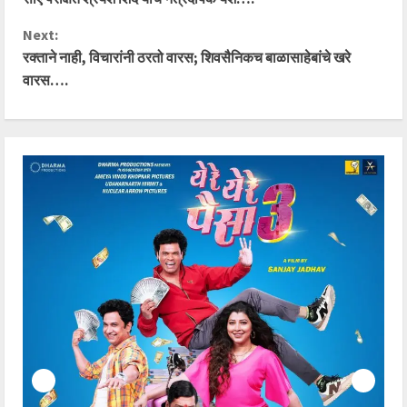
o
Next:
n
रक्ताने नाही, विचारांनी ठरतो वारस; शिवसैनिकच बाळासाहेबांचे खरे
वारस….
t
i
n
u
e
R
e
a
d