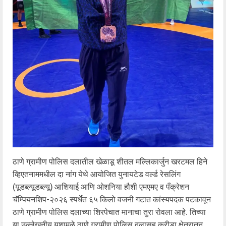
ठाणे ग्रामीण पोलिस दलातील खेळाडू शीतल मल्लिकार्जुन खरटमल हिने
व्हिएतनाममधील दा नांग येथे आयोजित युनायटेड वर्ल्ड रेसलिंग
(यूडब्ल्यूडब्ल्यू) आशियाई आणि ओशनिया हौशी एमएमए व पँक्रेशन
चॅम्पियनशिप-२०२६ स्पर्धेत ६५ किलो वजनी गटात कांस्यपदक पटकावून
ठाणे ग्रामीण पोलिस दलाच्या शिरपेचात मानाचा तुरा रोवला आहे. तिच्या
या उल्लेखनीय यशामुळे ठाणे ग्रामीण पोलिस दलासह क्रीडा क्षेत्रातून