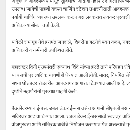
अनुषंगाने आवश्यक पायाभूत सुविधांचा आढावा महापौर शर्मिला पिंप
उपलब्ध जागेची पाहणी करून चार्जिंग स्टेशन उभारणीसाठी आवश्यक उपाय
पर्यायी चार्जिंग व्यवस्था उपलब्ध करून बस लवकरात लवकर प्रवासी स
अधिका-यांसोबत चर्चा केली.
यावेळी सभागृह नेते हणमंत जगदाळे, शिवसेना गटनेते पवन कदम, नगर
अधिकारी व कर्मचारी उपस्थित होते.
महाराष्ट्र दिनी मुख्यमंत्री एकनाथ शिंदे यांच्या हस्ते ठाणे परिवह
या बसची प्रात्यक्षिक चाचणीही घेण्यात आली होती. मात्र, नियमित से
सध्या घोडबंदर रोडवरील आनंदनगर आगारात ठेवण्यात आली आहे. त्या
दृष्टीने महापौरांनी प्रत्यक्ष पाहणी केली.
बैठकीदरम्यान ई-बस, डबल डेकर ई-बस तसेच आगामी सीएनजी बस सेवां
सविस्तर आढावा घेण्यात आला. डबल डेकर ई-बससाठी स्वतंत्र चार्जि
वीजपुरवठा आणि तांत्रिक बाबींचे नियोजन करण्यात येत असल्याचे प