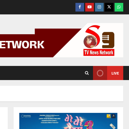
Facebook
YouTube
Instagram
Tweeter
What
App.
LIVE