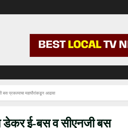
 बस प्रकल्पाचा महापौरांकडून आढावा
ल डेकर ई-बस व सीएनजी बस