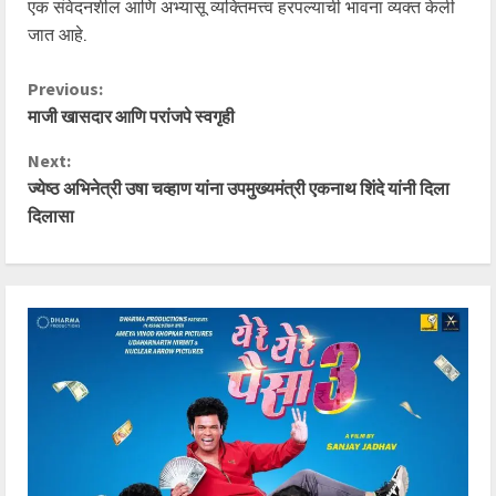
एक संवेदनशील आणि अभ्यासू व्यक्तिमत्त्व हरपल्याची भावना व्यक्त केली
जात आहे.
C
Previous:
माजी खासदार आणि परांजपे स्वगृही
o
Next:
n
ज्येष्ठ अभिनेत्री उषा चव्हाण यांना उपमुख्यमंत्री एकनाथ शिंदे यांनी दिला
दिलासा
t
i
n
u
e
R