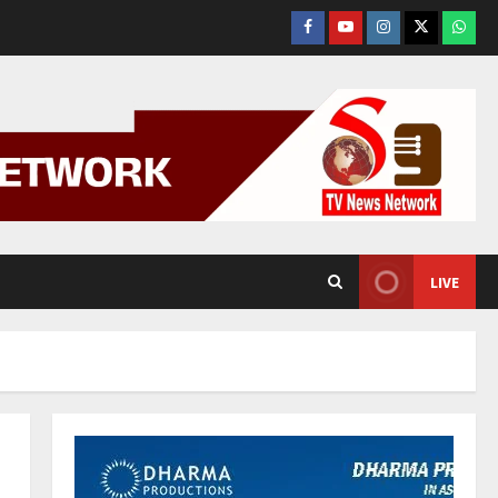
Facebook
YouTube
Instagram
Tweeter
What
App.
LIVE