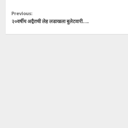
C
Previous:
२०वर्षीय अद्वैतची लेह लडाखला बुलेटवारी….
o
n
t
i
n
u
e
R
e