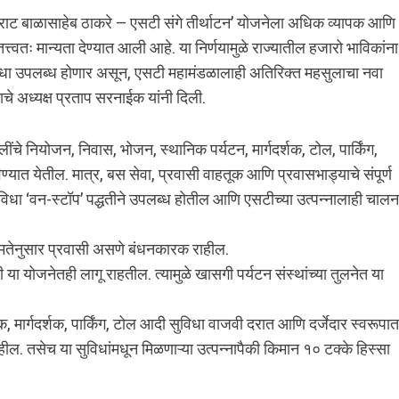
हृदयसम्राट बाळासाहेब ठाकरे – एसटी संगे तीर्थाटन’ योजनेला अधिक व्यापक आणि
्त्वतः मान्यता देण्यात आली आहे. या निर्णयामुळे राज्यातील हजारो भाविकांना
ुविधा उपलब्ध होणार असून, एसटी महामंडळालाही अतिरिक्त महसुलाचा नवा
चे अध्यक्ष प्रताप सरनाईक यांनी दिली.
ींचे नियोजन, निवास, भोजन, स्थानिक पर्यटन, मार्गदर्शक, टोल, पार्किंग,
ण्यात येतील. मात्र, बस सेवा, प्रवासी वाहतूक आणि प्रवासभाड्याचे संपूर्ण
ुविधा ‘वन-स्टॉप’ पद्धतीने उपलब्ध होतील आणि एसटीच्या उत्पन्नालाही चालन
षमतेनुसार प्रवासी असणे बंधनकारक राहील.
 योजनेतही लागू राहतील. त्यामुळे खासगी पर्यटन संस्थांच्या तुलनेत या
्क, मार्गदर्शक, पार्किंग, टोल आदी सुविधा वाजवी दरात आणि दर्जेदार स्वरूपात
हील. तसेच या सुविधांमधून मिळणाऱ्या उत्पन्नापैकी किमान १० टक्के हिस्सा