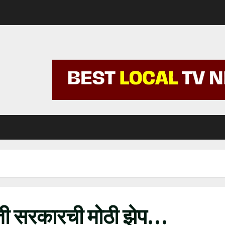
ायुती सरकारची मोठी झेप…