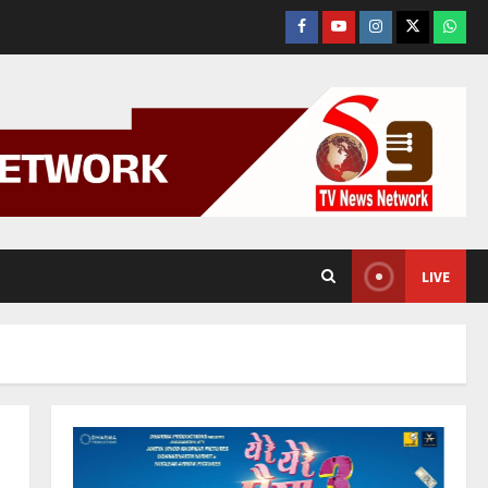
Facebook
YouTube
Instagram
Tweeter
What
App.
LIVE