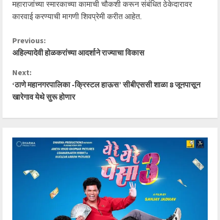
महाराजांच्या स्मारकाच्या कामाची चौकशी करून संबंधित ठेकेदारावर
कारवाई करण्याची मागणी शिवप्रेमी करीत आहेत.
C
Previous:
अहिल्यादेवी होळकरांच्या आदर्शाने राज्याचा विकास
o
Next:
n
‘ठाणे महानगरपालिका -क्रिस्टल हाऊस’ सीबीएससी शाळा 8 जूनपासून
खारेगाव येथे सुरू होणार
t
i
n
u
e
R