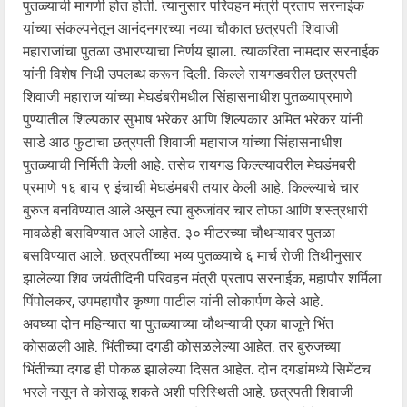
पुतळ्याची मागणी होत होती. त्यानुसार परिवहन मंत्री प्रताप सरनाईक
यांच्या संकल्पनेतून आनंदनगरच्या नव्या चौकात छत्रपती शिवाजी
महाराजांचा पुतळा उभारण्याचा निर्णय झाला. त्याकरिता नामदार सरनाईक
यांनी विशेष निधी उपलब्ध करून दिली. किल्ले रायगडवरील छत्रपती
शिवाजी महाराज यांच्या मेघडंबरीमधील सिंहासनाधीश पुतळ्याप्रमाणे
पुण्यातील शिल्पकार सुभाष भरेकर आणि शिल्पकार अमित भरेकर यांनी
साडे आठ फुटाचा छत्रपती शिवाजी महाराज यांच्या सिंहासनाधीश
पुतळ्याची निर्मिती केली आहे. तसेच रायगड किल्ल्यावरील मेघडंमबरी
प्रमाणे १६ बाय ९ इंचाची मेघडंमबरी तयार केली आहे. किल्ल्याचे चार
बुरुज बनविण्यात आले असून त्या बुरुजांवर चार तोफा आणि शस्त्रधारी
मावळेही बसविण्यात आले आहेत. ३० मीटरच्या चौथऱ्यावर पुतळा
बसविण्यात आले. छत्रपतींच्या भव्य पुतळ्याचे ६ मार्च रोजी तिथीनुसार
झालेल्या शिव जयंतीदिनी परिवहन मंत्री प्रताप सरनाईक, महापौर शर्मिला
पिंपोलकर, उपमहापौर कृष्णा पाटील यांनी लोकार्पण केले आहे.
अवघ्या दोन महिन्यात या पुतळ्याच्या चौथऱ्याची एका बाजूने भिंत
कोसळली आहे. भिंतीच्या दगडी कोसळलेल्या आहेत. तर बुरुजच्या
भिंतीच्या दगड ही पोकळ झालेल्या दिसत आहेत. दोन दगडांमध्ये सिमेंटच
भरले नसून ते कोसळू शकते अशी परिस्थिती आहे. छत्रपती शिवाजी