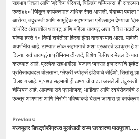
सहभाग घेतला आणि ‘ब्रेकिंग बॅरियर्स, बिल्डिंग चॅम्पियन्स’ ही संकल्पना
एक्स४४०’ जिंकून कार्यक्रमात अधिक रंगत आणली. यंदाच्या पर्वाला
आरोग्य, तंदुरुस्ती आणि सामूहिक सहभागाला प्रोत्साहन देण्याचा ‘दोस्त
कॉर्पोरेट क्षेत्रातील धावपटू आणि महिला धावपटू अशा विविध गटातील
यांच्या हस्ते १० किमी शर्यतीला हिरवा झेंडा दाखवण्यात आला. यावेळी
अवर्णनीय आहे. ठाण्यात लोक सहभागाचे अशा प्रकारचे उपक्रम हे शहर
दिल्या. सर्व धावपटूंना प्रीमियम टी-शर्ट, विशेष फिनिशर मेडल देण्या
करण्यात आले. प्रत्येक सहभागीला ‘बजाज जनरल इन्शुरन्स’चे इव्हेंट-
प्रतिसादाबद्दल बोलताना, प्लेफ्री स्पोर्ट्स इंडियाचे सीईओ, सितांशू
विलक्षण आहे. ५,१७३ सहभागी ही ठाण्याची वाढत असलेली तंदुरुस्ती स
चॅम्पियन आहे. आमच्या सर्व प्रायोजक, भागीदार आणि स्वयंसेवकांचे आम
एकत्र आणणारा आणि निरोगी भविष्याकडे घेऊन जाणारा हा कार्यक्रम
C
Previous:
मस्क्युलर डिस्ट्रॉफीग्रस्त मुलांसाठी राज्य सरकारचा पाठपुरावा…..
o