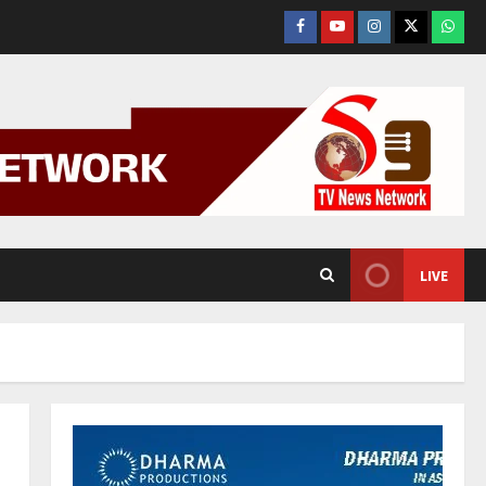
Facebook
YouTube
Instagram
Tweeter
What
App.
LIVE