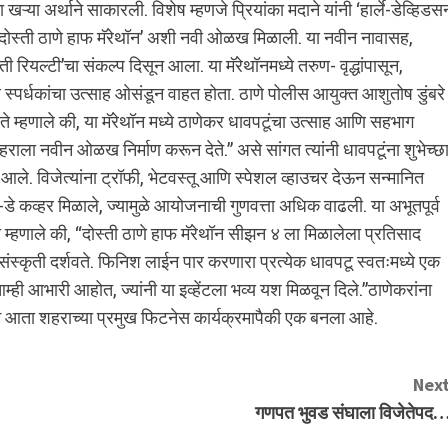
 खऱ्या अर्थाने साकारली. विशेष म्हणजे प्रियांका मदाने यांनी ‘हार्ले-डेव्हिडस
 ‘दोस्ती ठाणे हाफ मॅरेथॉन’ अशी नवी ओळख मिळाली. या नवीन नावासह,
ी रियल्टी’चा संकल्प दिसून आला. या मॅरेथॉनमध्ये तरुण- वृद्धांपासून,
 स्पर्धकांचा उत्साह ओसंडून वाहत होता. ठाणे पोलीस आयुक्त आशुतोष डुंबरे
 ते म्हणाले की, या मॅरेथॉन मध्ये ठाणेकर धावपटूंचा उत्साह आणि सहभाग
ाला नवीन ओळख निर्माण करून देते.” असे सांगत त्यांनी धावपटूंना शुभेच्छ
त आले. विजेत्यांना ट्रॉफी, भेटवस्तू आणि स्पेशल व्हाउचर देऊन सन्मानित
डे कव्हर मिळाले, ज्यामुळे आयोजनाची गुणवत्ता अधिक वाढली. या अभूतपूर्व
 झा म्हणाले की, “दोस्ती ठाणे हाफ मॅरेथॉन सीझन ४ ला मिळालेला प्रतिसाद
ंस्कृती दर्शवते. फिनिश लाईन पार करणारा प्रत्येक धावपटू स्वतःमध्ये एक
्ही आभारी आहोत, ज्यांनी या इव्हेंटला भव्य यश मिळवून दिले.”ठाणेकरांना
 आता शहराच्या प्रमुख फिटनेस कार्यक्रमापैकी एक बनला आहे.
Next
गणपत भुवड संघाला विजेतेपद…