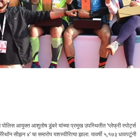
ोलिस आयुक्त आशुतोष डुंबरे यांच्या प्रमुख उपस्थितीत ‘प्लेफ्री स्पोर्ट्स
मॅरेथॉन सीझन ४’ चा समारोप यशस्वीरित्या झाला. यावर्षी ५,१७३ धावपटूंनी