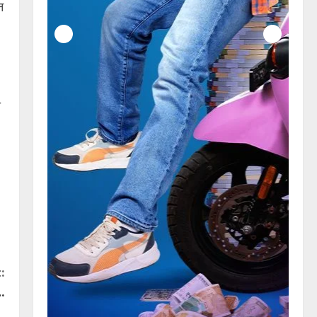
न
ा
:
.