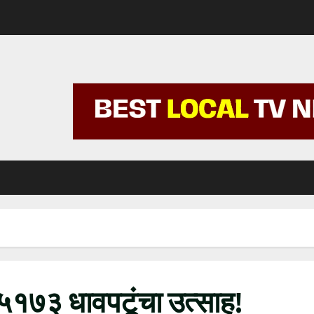
े ५१७३ धावपटूंचा उत्साह!